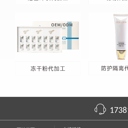
ꁱ
1738